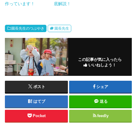
作っています！
底解説！
園長先生のつぶやき
園長先生
この記事が気に入ったら
いいねしよう！
ポスト
シェア
はてブ
送る
Pocket
feedly