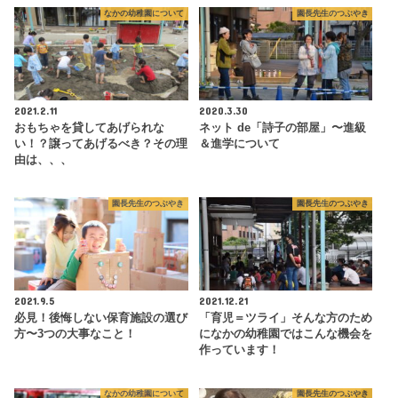
なかの幼稚園について
園長先生のつぶやき
2021.2.11
2020.3.30
おもちゃを貸してあげられな
ネット de「詩子の部屋」〜進級
い！？譲ってあげるべき？その理
＆進学について
由は、、、
園長先生のつぶやき
園長先生のつぶやき
2021.9.5
2021.12.21
必見！後悔しない保育施設の選び
「育児＝ツライ」そんな方のため
方〜3つの大事なこと！
になかの幼稚園ではこんな機会を
作っています！
なかの幼稚園について
園長先生のつぶやき