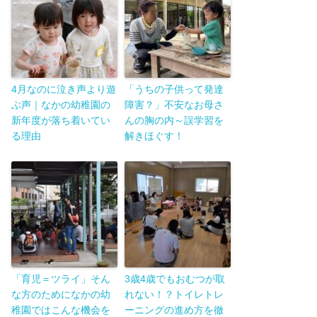
4月なのに泣き声より遊
「うちの子供って発達
ぶ声｜なかの幼稚園の
障害？」不安なお母さ
新年度が落ち着いてい
んの胸の内～誤学習を
る理由
解きほぐす！
「育児＝ツライ」そん
3歳4歳でもおむつが取
な方のためになかの幼
れない！？トイレトレ
稚園ではこんな機会を
ーニングの進め方を徹