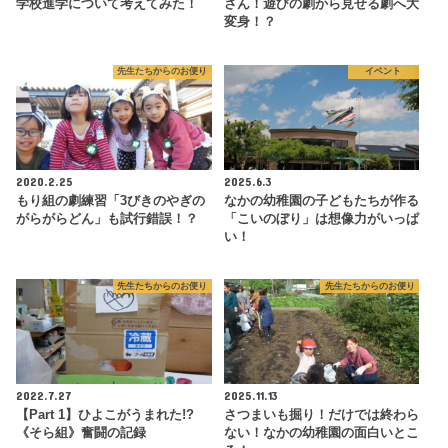
学校進学について考えてみた！
さん！遊びの劇から見せる劇へ大
変身！？
先生たちからのお便り
イベント
2020.2.25
2025.6.3
もり組の劇練習「3びきのやぎの
なかの幼稚園の子どもたちが作る
がらがらどん」も試行錯誤！？
「こいのぼり」は想像力がいっぱ
い！
先生たちからのお便り
先生たちからのお便り
2022.7.27
2025.11.13
【Part 1】ひよこがうまれた!?
さつまいも掘り！だけでは終わら
《そら組》奮闘の記録
ない！なかの幼稚園の面白いとこ