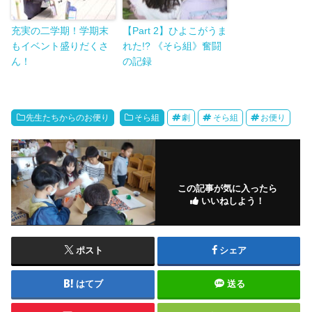
充実の二学期！学期末
【Part 2】ひよこがうま
もイベント盛りだくさ
れた!? 《そら組》奮闘
ん！
の記録
先生たちからのお便り
そら組
劇
そら組
お便り
この記事が気に入ったら
いいねしよう！
ポスト
シェア
はてブ
送る