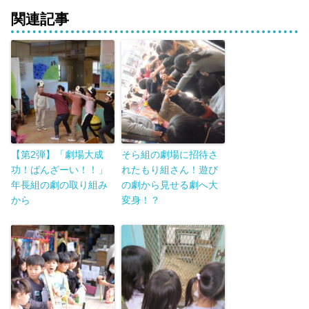
関連記事
【第2弾】「劇場大成
そら組の劇場に招待さ
功！ばんざーい！！」
れたもり組さん！遊び
年長組の劇の取り組み
の劇から見せる劇へ大
から
変身！？