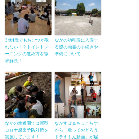
3歳4歳でもおむつが取
なかの幼稚園に入園す
れない！？トイレトレ
る際の願書の手続きや
ーニングの進め方を徹
準備について
底解説！
なかの幼稚園では新型
なかすぽ＆ちょこらす
コロナ感染予防対策を
から「歌っておどろう
実施しています！
ドラえもん動画」が届